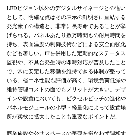
LEDビジョン以外のデジタルサイネージとの違い
として、明確な点はその表示の鮮明さに直結する
発光素子の構造と、非常に長寿命であることが挙
げられる。パネルあたり数万時間もの耐用時間を
持ち、表面温度の制御技術などによる安全面強化
なども著しい。ITを併用した定期的なステータス
監視や、不具合発生時の即時対応が普及したこと
で、常に安定した稼働を維持できる体制が整って
いる。省エネ性能も評価が高く、環境負荷低減や
維持管理コストの面でもメリットが大きい。デザ
インや設置においても、ピクセルピッチの進化や
パネルモジュールの小型・軽量化によって設置場
所が柔軟に拡大したことも重要なポイントだ。
商業施設や公共スペースの美観を損なわず調和す