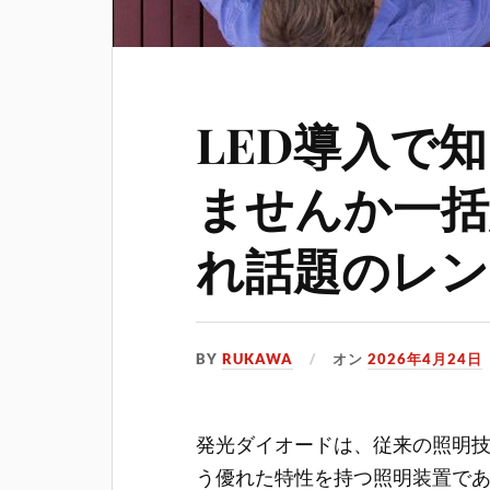
LED導入で
ませんか一括
れ話題のレン
BY
RUKAWA
オン
2026年4月24日
発光ダイオードは、従来の照明
う優れた特性を持つ照明装置で