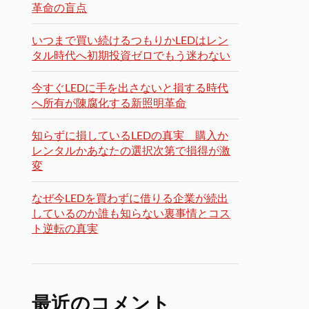
革命の盲点
いつまで買い続けるつもりかLEDはレン
タル時代へ初期投資ゼロでもう迷わない
今すぐLEDに手を出さないと損する時代
へ所有が陳腐化する新照明革命
知らずに損しているLEDの真実 購入か
レンタルかあなたの選択次第で損得が激
変
なぜ今LEDを買わずに借りる企業が続出
しているのか誰も知らない裏事情とコス
ト逆転の真実
最近のコメント