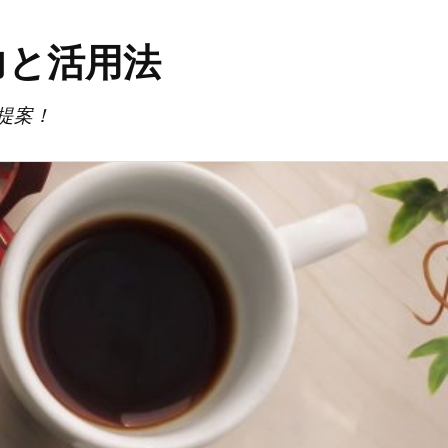
力と活用法
提案！